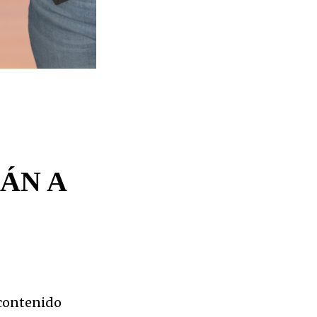
ÁN A
 contenido