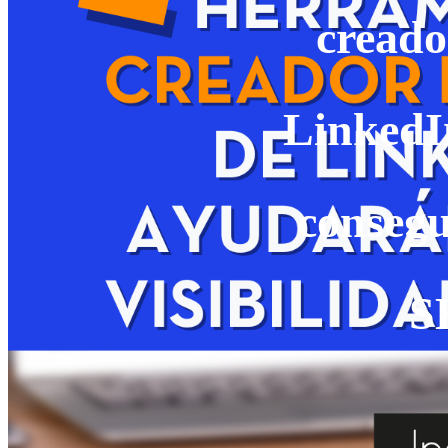
creado
LinkedI
conseg
S