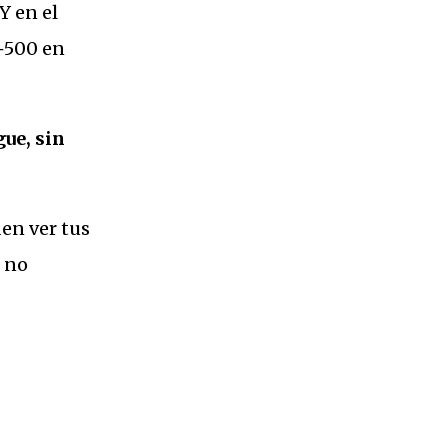
Y en el
 +500 en
gue, sin
den ver tus
, no