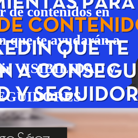
r de contenidos en
n que te ayudarán a
uir VISIBILIDAD y
EGUIDORES