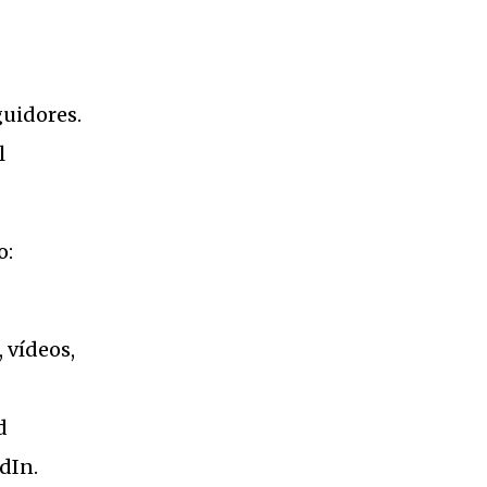
guidores.
l
o:
 vídeos,
d
dIn.