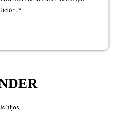
tición.
*
ENDER
s hijos.