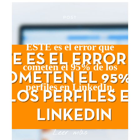
POST
ESTE es el error que
cometen el 95% de los
perfiles en LinkedIn.
Leer más